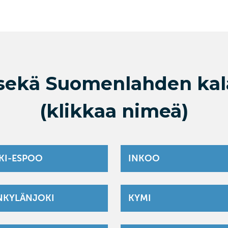
ekä Suomenlahden kala
(klikkaa nimeä)
KI-ESPOO
INKOO
NKYLÄNJOKI
KYMI