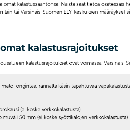
lla omat kalastussääntönsä. Näistä saat tietoa osatessasi he
n lain tai Varsinais-Suomen ELY-keskuksen määräykset si
 omat kalastusrajoitukset
lousalueen kalastusrajoitukset ovat voimassa, Varsinais
ke mato-ongintaa, rannalta käsin tapahtuvaa vapakalastusta
uorokausi (ei koske verkkokalastusta).
solmuväli 50 mm (ei koske syöttikalojen verkkokalastusta)