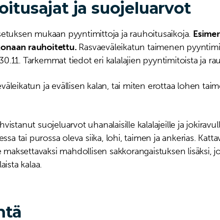
oitusajat ja suojeluarvot
 -asetuksen mukaan pyyntimittoja ja rauhoitusaikoja.
Esimer
konaan rauhoitettu.
Rasvaeväleikatun taimenen pyyntimit
–30.11. Tarkemmat tiedot eri kalalajien pyyntimitoista ja r
 eväleikatun ja evällisen kalan, tai miten erottaa lohen tai
stanut suojeluarvot uhanalaisille kalalajeille ja jokiravulle
tai purossa oleva siika, lohi, taimen ja ankerias. Kattava
e maksettavaksi mahdollisen sakkorangaistuksen lisäksi, j
aista kalaa.
ntä