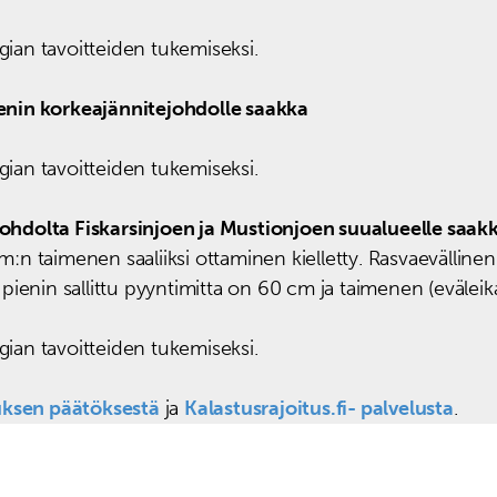
gian tavoitteiden tukemiseksi.
nin korkeajännitejohdolle saakka
gian tavoitteiden tukemiseksi.
hdolta Fiskarsinjoen ja Mustionjoen suualueelle saak
cm:n taimenen saaliiksi ottaminen kielletty. Rasvaevällinen
pienin sallittu pyyntimitta on 60 cm ja taimenen (evälei
gian tavoitteiden tukemiseksi.
ksen päätöksestä
ja
Kalastusrajoitus.fi- palvelusta
.