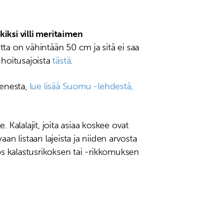
kiksi villi meritaimen
ta on vähintään 50 cm ja sitä ei saa
auhoitusajoista
tästä
.
menesta,
lue lisää Suomu -lehdestä,
. Kalalajit, joita asiaa koskee ovat
an listaan lajeista ja niiden arvosta
os kalastusrikoksen tai -rikkomuksen