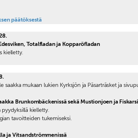
ksen päätöksestä
28.
desviken, Totalfladan ja Kopparöfladan
 kielletty.
8.
le saakka mukaan lukien Kyrksjön ja Päsarträsket ja sivu
 saakka Brunkombäckenissä sekä Mustionjoen ja Fiskars
pyydyksillä kielletty.
gian tavoitteiden tukemiseksi.
lla ja Vitsandströmmenissä