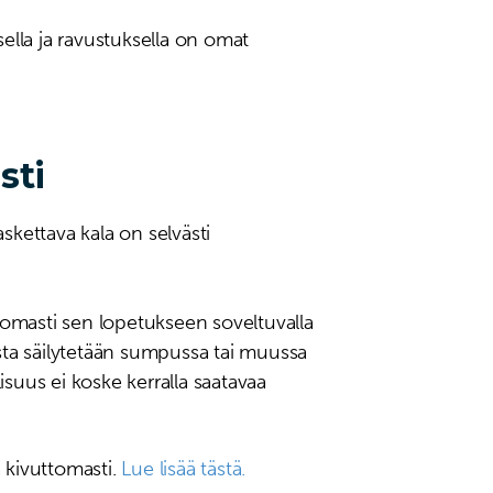
ksella ja ravustuksella on omat
sti
skettava kala on selvästi
ttomasti sen lopetukseen soveltuvalla
lista säilytetään sumpussa tai muussa
lisuus ei koske kerralla saatavaa
 kivuttomasti.
Lue lisää tästä.