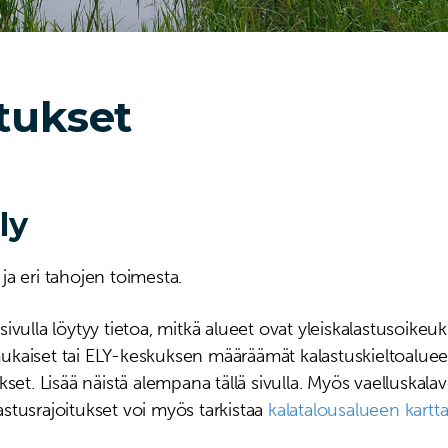
tukset
ly
ä ja eri tahojen toimesta.
sivulla löytyy tietoa, mitkä alueet ovat yleiskalastusoikeu
ukaiset tai ELY-keskuksen määräämät kalastuskieltoaluee
et. Lisää näistä alempana tällä sivulla. Myös vaelluskalaves
lastusrajoitukset voi myös tarkistaa
kalatalousalueen karttas