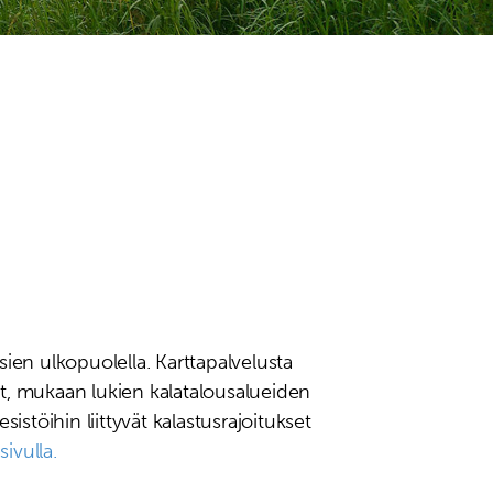
ksien ulkopuolella. Karttapalvelusta
t, mukaan lukien kalatalousalueiden
istöihin liittyvät kalastusrajoitukset
ivulla.