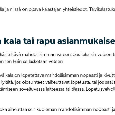
la ja niissä on oltava kalastajan yhteistiedot. Talvikalastu
a kala tai rapu asianmukaise
 käsiteltävä mahdollisimman varoen. Jos takaisin veteen la
 ennen kuin se lasketaan veteen.
ettävä kala on lopetettava mahdollisimman nopeasti ja kivu
n lykätä, jos olosuhteet vaikeuttavat lopetusta, tai jos saa
tämiseen soveltuvassa laitteessa tai tilassa. Lopetusvelvol
joka aiheuttaa sen kuoleman mahdollisimman nopeasti ja