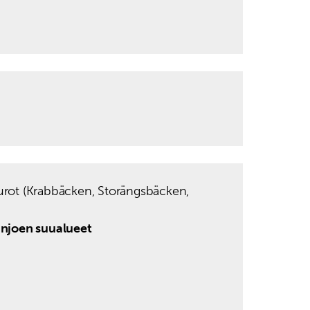
purot (Krabbäcken, Storängsbäcken,
injoen suualueet