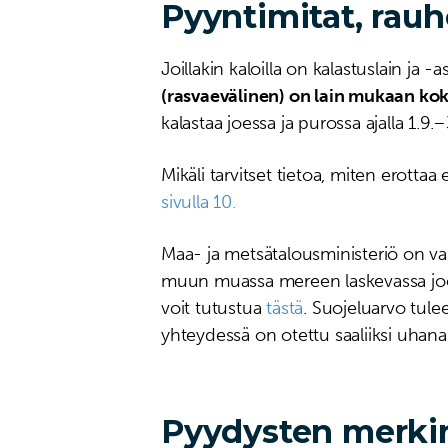
Pyyntimitat, rauh
Joillakin kaloilla on kalastuslain ja
(rasvaevälinen) on lain mukaan ko
kalastaa joessa ja purossa ajalla 1.9.
Mikäli tarvitset tietoa, miten erottaa
sivulla 10.
Maa- ja metsätalousministeriö on vahvi
muun muassa mereen laskevassa joessa 
voit tutustua
tästä
. Suojeluarvo tule
yhteydessä on otettu saaliiksi uhanal
Pyydysten merki