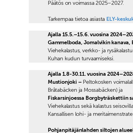
Päätös on voimassa 2025–2027.
Tarkempaa tietoa asiasta
ELY-kesku
Ajalla 15.5.–15.6. vuosina 2024–20
Gammelboda, Jomalvikin kanava, E
Viehekalastus, verkko- ja rysäkalastus
Kuhan kudun turvaamiseksi.
Ajalla
1.8-30.11. vuosina 2024–202
Mustionjoki –
Peltokosken voimalal
Bråtabäcken ja Mossabäcken) ja
Fiskarsinjoessa Borgbyträskettiin
Viehekalastus sekä kalastus seisovilla 
Kansallisen lohi- ja meritaimenstrate
Pohjanpitäjänlahden siltojen aluee