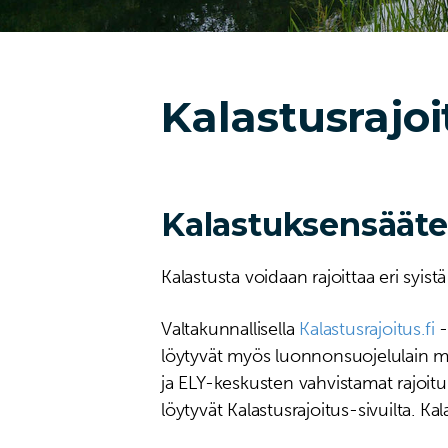
Kalastusrajoi
Kalastuksensääte
Kalastusta voidaan rajoittaa eri syist
Valtakunnallisella
Kalastusrajoitus.fi
-
löytyvät myös luonnonsuojelulain m
ja ELY-keskusten vahvistamat rajoituks
löytyvät Kalastusrajoitus-sivuilta. Ka