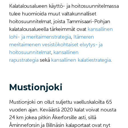
Kalatalousalueen käyttö- ja hoitosuunnitelmassa
tulee huomioida muut valtakunnalliset
hoitosuunnitelmat, joista Tammisaari-Pohjan
kalatalousalueella tärkeimmät ovat
kansallinen
lohi- ja meritaimenstrategia
,
Itämeren
meritaimenen vesistökohtaiset elvytys- ja
hoitosuunnitelmat
,
kansallinen
rapustrategia
sekä
kansallinen kalatiestrategia
.
Mustionjoki
Mustionjoki on ollut suljettu vaelluskaloilta 65
vuoden ajan. Keväästä 2020 kalat voivat nousta
24 km jokea pitkin Åkerforsille asti, sillä
Åminneforsin ja Billnäsin kalaportaat ovat nyt