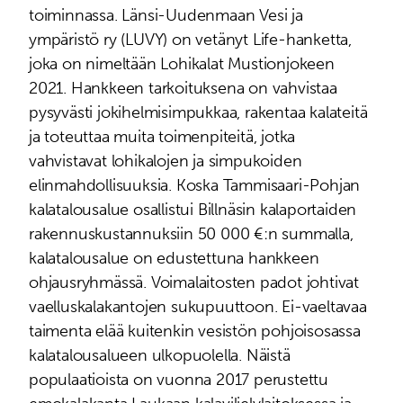
toiminnassa. Länsi-Uudenmaan Vesi ja
ympäristö ry (LUVY) on vetänyt Life-hanketta,
joka on nimeltään Lohikalat Mustionjokeen
2021. Hankkeen tarkoituksena on vahvistaa
pysyvästi jokihelmisimpukkaa, rakentaa kalateitä
ja toteuttaa muita toimenpiteitä, jotka
vahvistavat lohikalojen ja simpukoiden
elinmahdollisuuksia. Koska Tammisaari-Pohjan
kalatalousalue osallistui Billnäsin kalaportaiden
rakennuskustannuksiin 50 000 €:n summalla,
kalatalousalue on edustettuna hankkeen
ohjausryhmässä. Voimalaitosten padot johtivat
vaelluskalakantojen sukupuuttoon. Ei-vaeltavaa
taimenta elää kuitenkin vesistön pohjoisosassa
kalatalousalueen ulkopuolella. Näistä
populaatioista on vuonna 2017 perustettu