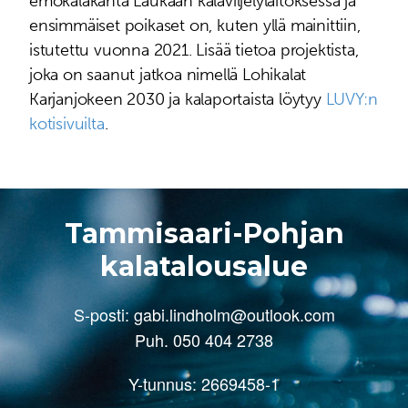
emokalakanta Laukaan kalaviljelylaitoksessa ja
ensimmäiset poikaset on, kuten yllä mainittiin,
istutettu vuonna 2021. Lisää tietoa projektista,
joka on saanut jatkoa nimellä Lohikalat
Karjanjokeen 2030 ja kalaportaista löytyy
LUVY:n
kotisivuilta
.
Tammisaari-Pohjan
kalatalousalue
S-posti:
gabi.lindholm@outlook.com
Puh. 050 404 2738
Y-tunnus: 2669458-1