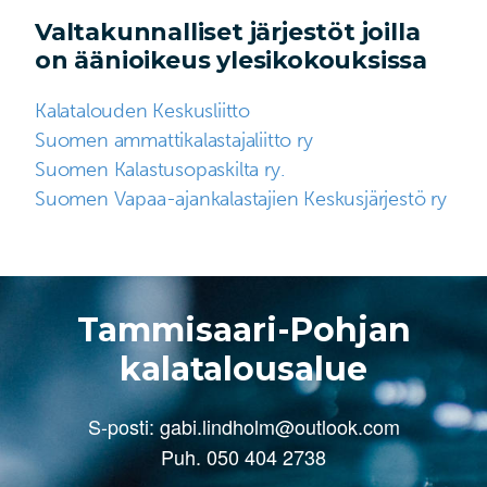
Valtakunnalliset järjestöt joilla
on äänioikeus ylesikokouksissa
Kalatalouden Keskusliitto
Suomen ammattikalastajaliitto ry
Suomen Kalastusopaskilta ry.
Suomen Vapaa-ajankalastajien Keskusjärjestö ry
Tammisaari-Pohjan
kalatalousalue
S-posti:
gabi.lindholm@outlook.com
Puh. 050 404 2738